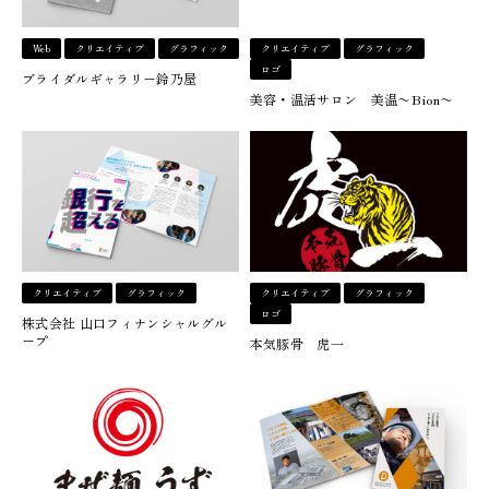
Web
クリエイティブ
グラフィック
クリエイティブ
グラフィック
ロゴ
ブライダルギャラリー鈴乃屋
美容・温活サロン 美温〜Bion〜
クリエイティブ
グラフィック
クリエイティブ
グラフィック
ロゴ
株式会社 山口フィナンシャルグル
ープ
本気豚骨 虎一