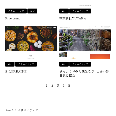
クリエイティブ
ロゴ
Web
クリエイティブ
Five sense
株式会社YUTAKA
Web
クリエイティブ
Web
クリエイティブ
S LORRAINE
さんようおのだ観光なび_山陽小野
田観光協会
1
2
3
4
5
ホーム
クリエイティブ