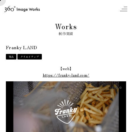
to
Works
制作実績
Franky LAND
Web
クリエイティブ
【web】
https://franky-land.com/